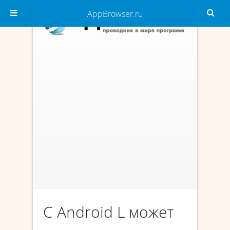
AppBrowser.ru
С Android L может