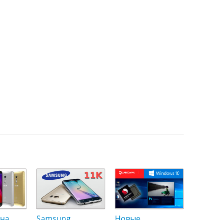
 на
Samsung
Новые