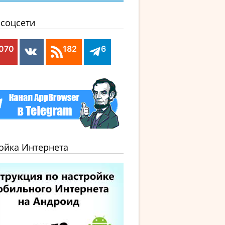
соцсети
,070
182
6
ойка Интернета