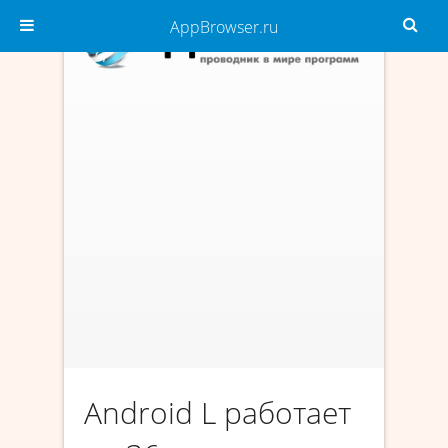
AppBrowser.ru
Android L работает