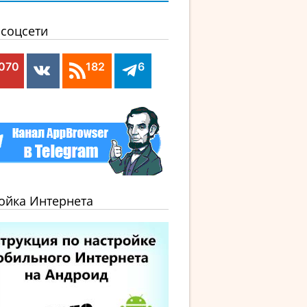
соцсети
,070
182
6
ойка Интернета