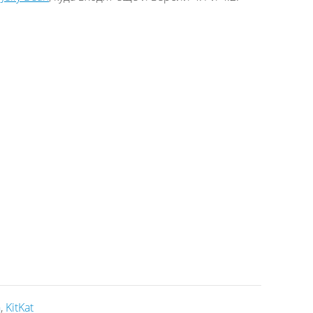
n
,
KitKat