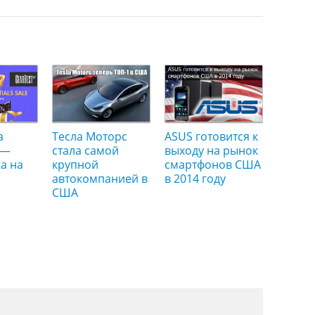
а
Тесла Моторс
ASUS готовится к
 —
стала самой
выходу на рынок
а на
крупной
смартфонов США
автокомпанией в
в 2014 году
США