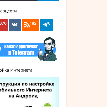
соцсети
,070
182
6
ойка Интернета