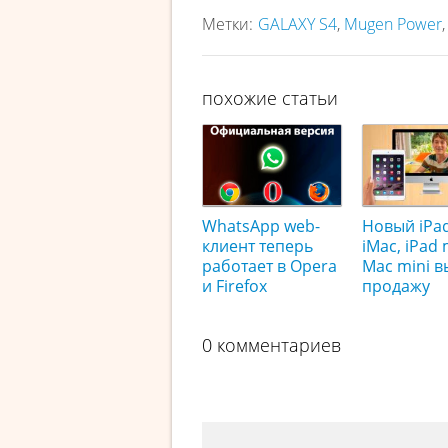
Метки:
GALAXY S4
,
Mugen Power
похожие статьи
WhatsApp web-
Новый iPad 
клиент теперь
iMac, iPad 
работает в Opera
Mac mini 
и Firefox
продажу
0 комментариев