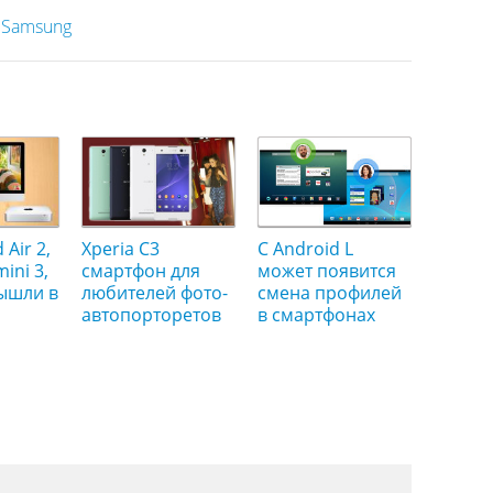
,
Samsung
Air 2,
Xperia C3
С Android L
mini 3,
смартфон для
может появится
вышли в
любителей фото-
смена профилей
автопорторетов
в смартфонах