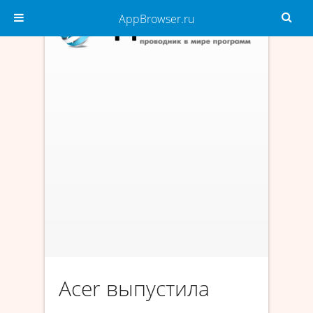
AppBrowser.ru
Acer выпустила