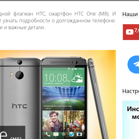
едной флагман HTC, смартфон HTC One (M8). И
Наши 
т узнать подробности о долгожданном телефоне.
е и важные детали.
7
Настр