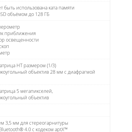
т быть использована ката памяти
oSD объёмом до 128 ГБ
лерометр
ик приближения
ор освещенности
скоп
метр
атрица HT размером (1/3)
коугольный объектив 28 мм с диафрагмой
матрица 5 мегапикселей,
коугольный объектив
ем 3,5 мм для стереогарнитуры
Bluetooth® 4.0 с кодеком aptX™