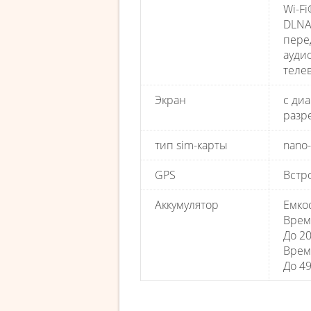
Wi-Fi
DLNA
пере
ауди
теле
Экран
с ди
разр
тип sim-карты
nano
GPS
Встр
Аккумулятор
Емко
Врем
До 20
Врем
До 49