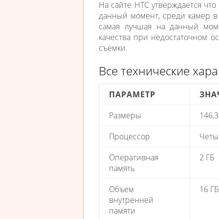
На сайте HTC утверждается что
данный момент, среди камер в
самая лучшая на данный моме
качества при недостаточном о
съемки
Все технические хара
ПАРАМЕТР
ЗНА
Размеры
146,3
Процессор
Четы
Оперативная
2 ГБ
память
Объем
16 ГБ
внутренней
памяти