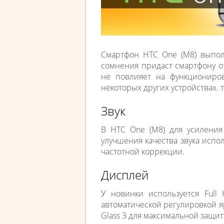
Смартфон HTC One (M8) выпол
сомнения придаст смартфону о
не повлияет на функциониро
некоторых других устройствах. 
Звук
В HTC One (M8) для усиления 
улучшения качества звука исп
частотной коррекции.
Дисплей
У новинки используется Ful
автоматической регулировкой яр
Glass 3 для максимальной защит