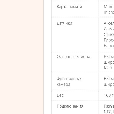
Карта памяти
Може
micr
Датчики
Аксе
Датч
Сенс
Гиро
Баро
Основная камера
BSI-м
широ
f/2,0
Фронтальная
BSI-
камера
широ
Вес
160 г
Подключения
Разъ
NFC, 