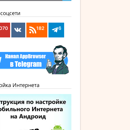
соцсети
,070
182
6
ойка Интернета