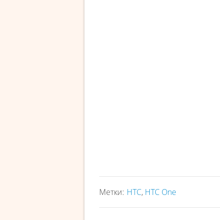
Метки:
HTC
,
HTC One