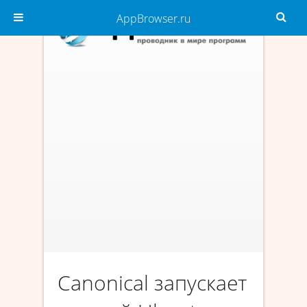
AppBrowser.ru
Canonical запускает