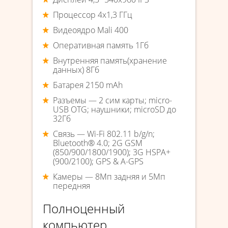
Процессор 4х1,3 ГГц
Видеоядро Mali 400
Оперативная память 1Гб
Внутренняя память(хранение
данных) 8Гб
Батарея 2150 mAh
Разъемы — 2 сим карты; micro-
USB OTG; наушники; microSD до
32Гб
Связь — Wi-Fi 802.11 b/g/n;
Bluetooth® 4.0; 2G GSM
(850/900/1800/1900); 3G HSPA+
(900/2100); GPS & A-GPS
Камеры — 8Мп задняя и 5Мп
передняя
Полноценный
компьютер