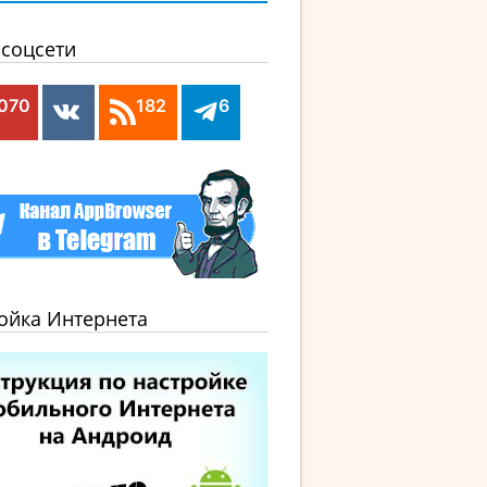
соцсети
,070
182
6
ойка Интернета