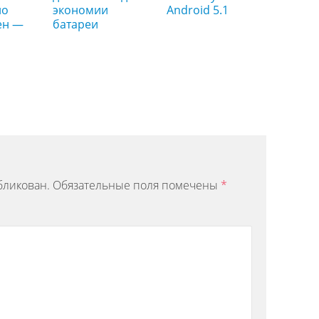
но
экономии
Android 5.1
ен —
батареи
бликован.
Обязательные поля помечены
*