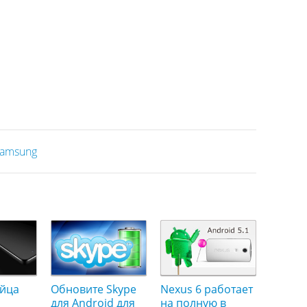
amsung
йца
Обновите Skype
Nexus 6 работает
для Android для
на полную в