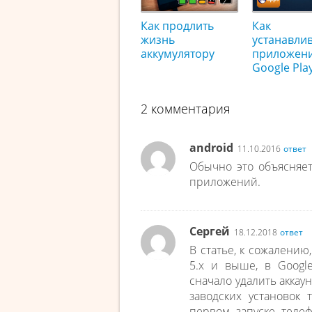
Как продлить
Как
жизнь
устанавли
аккумулятору
приложени
Google Pla
2 комментария
android
11.10.2016
ответ
Обычно это объясняе
приложений.
Сергей
18.12.2018
ответ
В статье, к сожалению
5.х и выше, в Googl
сначало удалить аккаун
заводских установок
первом запуске телеф