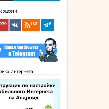
соцсети
,070
182
6
ойка Интернета