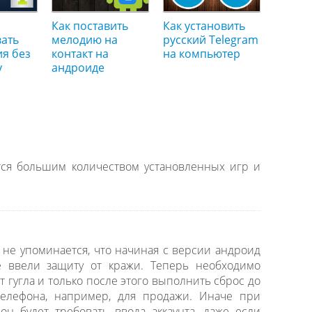
Как поставить
Как установить
вать
мелодию на
русский Telegram
я без
контакт на
на компьютер
y
андроиде
тся большим количеством установленных игр и
, не упоминается, что начиная с версии андроид
e ввели защиту от кражи. Теперь необходимо
т гугла и только после этого выполнить сброс до
 телефона, например, для продажи. Иначе при
он будет требовать ввода аккаунта, даже если