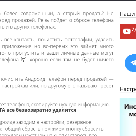
 более современный, а старый продать? Не
Наши 
перед продажей. Речь пойдет о сбросе телефона
ть и в других телефонах.
7
 все контакты, почистить фотографии, удалить
ь приложения но во-первых это займет много
то-то пропустить и ваши личные данные могут
телефона 👿 хорошо если там не будет ничего
 почистить Андроид телефон перед продажей —
м настройкам или, по другому его называют ресет
Настр
есет телефона, скопируйте нужную информацию,
ТА все безвозвратно удалится
ндроиде заходим в настройки, резервное
кт общий сброс, в нем жмем кнопку сбросить
верждаем нажатием на кнопку стереть все.