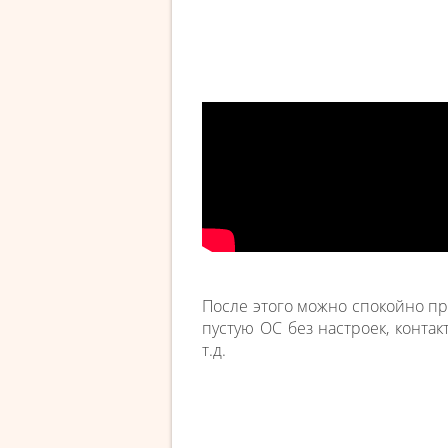
После этого можно спокойно пр
пустую ОС без настроек, контак
т.д.