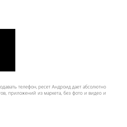
одавать телефон, ресет Андроид дает абсолютно
тов, приложений из маркета, без фото и видео и