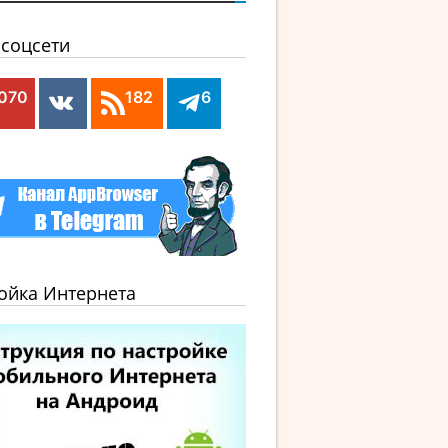
соцсети
,070
182
6
ойка Интернета