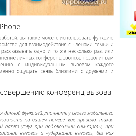
iPhone
работой, вы также можете использовать функцию
ройстве для взаимодействия с членами семьи и
 рассказывать одно и то же несколько раз, или
олнение личных конференц звонков позволит вам
нению с индивидуальным вызовом каждого
еменно ощущать связь близкими с друзьями и
и совершению конференц вызова
я данной функцией,уточните у своего мобильного
можность на вашем номере, как правило, такая
й пакет услуг при подключении сим-карты, при
дание вызова» и «удержание вызова», без них