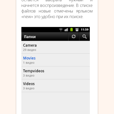
начнется воспроизведение. В списке
файлов новые отмечены ярлыком
«new» это удобно при их поиске.