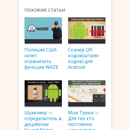
похожие статьи
Полиция США
Сканер QR-
хочет
кодов(штрих-
ограничить
кодов) для
функции WAZE
Android
Шумомер —
Мои Треки —
определитель в
Для тех кто
децибелах
постоянно