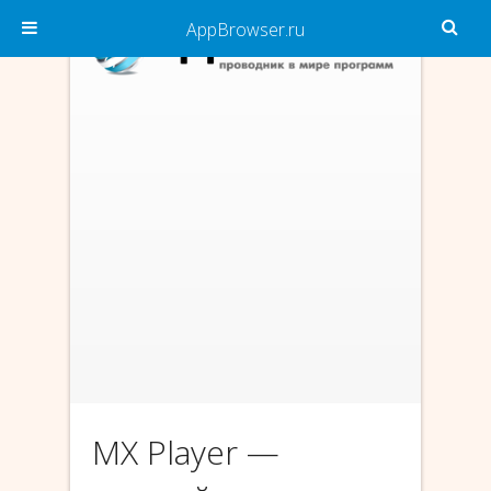
AppBrowser.ru
MX Player —