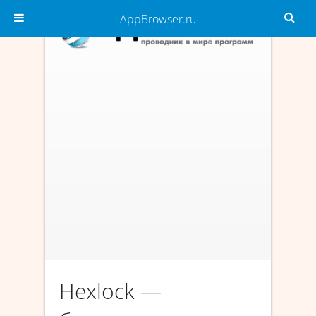
AppBrowser.ru
Hexlock —