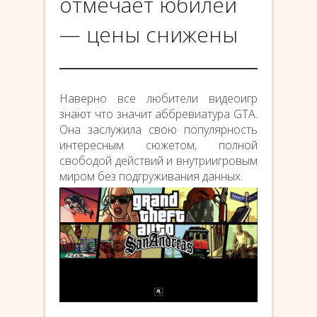
отмечает юбилей
— цены снижены
Наверно все любители видеоигр
знают что значит аббревиатура GTA.
Она заслужила свою популярность
интересным сюжетом, полной
свободой действий и внутриигровым
миром без подгруживания данных.