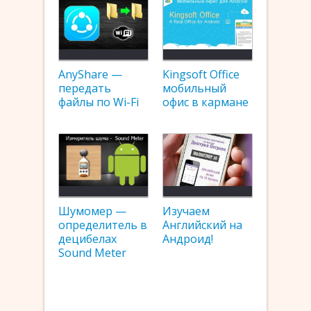
AnyShare —
Kingsoft Office
передать
мобильный
файлы по Wi-Fi
офис в кармане
Шумомер —
Изучаем
определитель в
Английский на
децибелах
Андроид!
Sound Meter