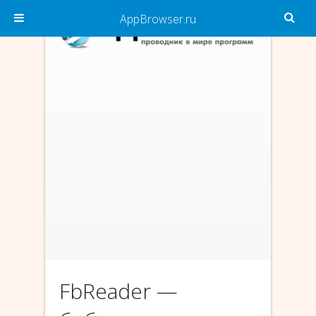
AppBrowser.ru
FbReader —