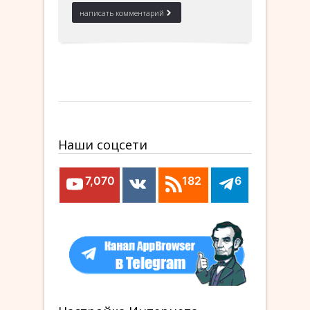
Наши соцсети
7,070
182
6