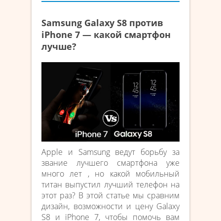
Samsung Galaxy S8 против
iPhone 7 — какой смартфон
лучше?
Apple и Samsung ведут борьбу за
звание лучшего смартфона уже
много лет , но какой мобильный
титан выпустил лучший телефон на
этот раз? В этой статье мы сравним
дизайн, возможности и цену Galaxy
S8 и iPhone 7, чтобы помочь вам