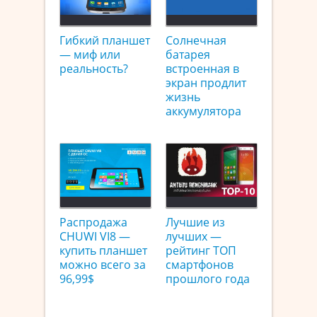
Гибкий планшет
Солнечная
— миф или
батарея
реальность?
встроенная в
экран продлит
жизнь
аккумулятора
Распродажа
Лучшие из
CHUWI VI8 —
лучших —
купить планшет
рейтинг ТОП
можно всего за
смартфонов
96,99$
прошлого года