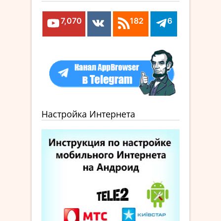
7,070
182
6
Настройка Интернета