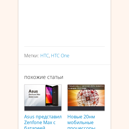
Метки:
HTC
,
HTC One
похожие статьи
Asus представил
Новые 20нм
Zenfone Max с
мобильные
батареей
процессоры