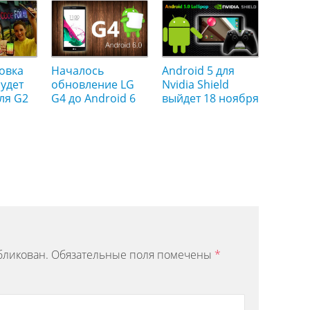
овка
Началось
Android 5 для
удет
обновление LG
Nvidia Shield
ля G2
G4 до Android 6
выйдет 18 ноября
бликован.
Обязательные поля помечены
*