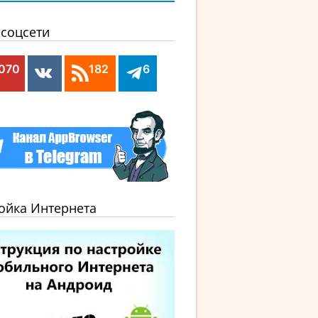
соцсети
,070
182
6
ойка Интернета