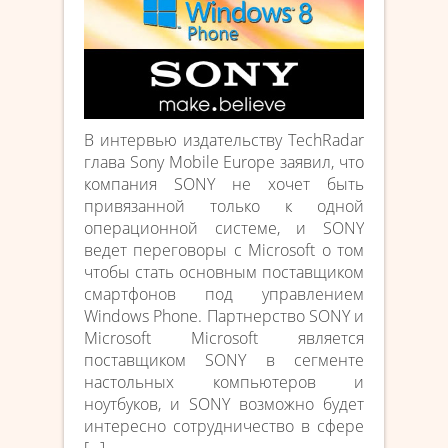
В интервью издательству TechRadar
глава Sony Mobile Europe заявил, что
компания SONY не хочет быть
привязанной только к одной
операционной системе, и SONY
ведет переговоры с Microsoft о том
чтобы стать основным поставщиком
смартфонов под управлением
Windows Phone. Партнерство SONY и
Microsoft Microsoft является
поставщиком SONY в сегменте
настольных компьютеров и
ноутбуков, и SONY возможно будет
интересно сотрудничество в сфере