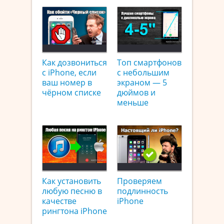
Как дозвониться
Топ смартфонов
с iPhone, если
с небольшим
ваш номер в
экраном — 5
чёрном списке
дюймов и
меньше
Как установить
Проверяем
любую песню в
подлинность
качестве
iPhone
рингтона iPhone