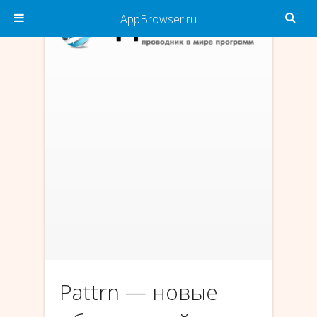
AppBrowser.ru
Pattrn — новые