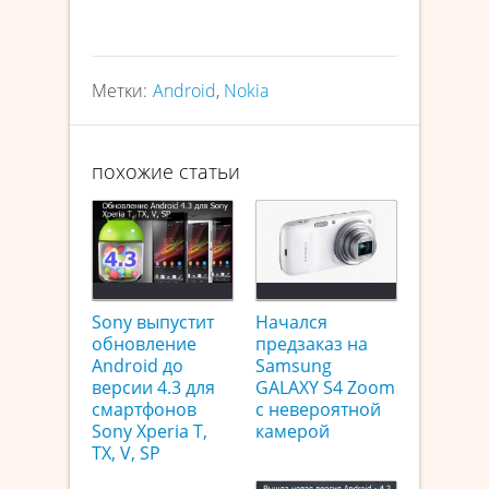
Метки:
Android
,
Nokia
похожие статьи
Sony выпустит
Начался
обновление
предзаказ на
Android до
Samsung
версии 4.3 для
GALAXY S4 Zoom
смартфонов
с невероятной
Sony Xperia T,
камерой
TX, V, SP