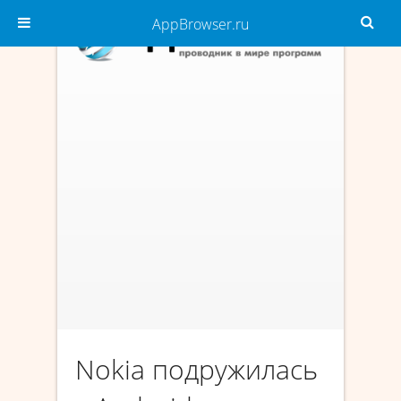
AppBrowser.ru
Nokia подружилась