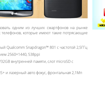
азвать одним из лучших смартфонов на рынке
их телефонов, которые имеют такие потрясающие
й Qualcomm Snapdragon™ 801 с частотой 2,5ГГц
ием 2560×1440, 538ppi
/32GB внутренней памяти, слот microSD с
S+ и лазерный авто фокус, фронтальная 2,1Мп