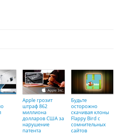
Apple грозит
Будьте
но
штраф 862
осторожно
л
миллиона
скачивая клоны
долларов США за
Flappy Bird с
нарушение
сомнительных
патента
сайтов