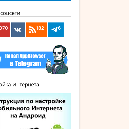
соцсети
,070
182
6
ойка Интернета