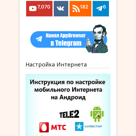
7,070
182
6
Настройка Интернета