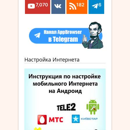
7,070
182
6
Настройка Интернета