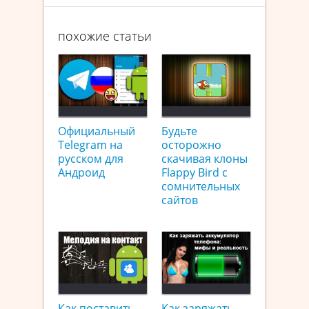
похожие статьи
Официальный
Будьте
Telegram на
осторожно
русском для
скачивая клоны
Андроид
Flappy Bird с
сомнительных
сайтов
Как поставить
Как заряжать