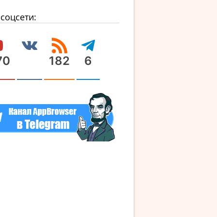
соцсети:
70
182
6