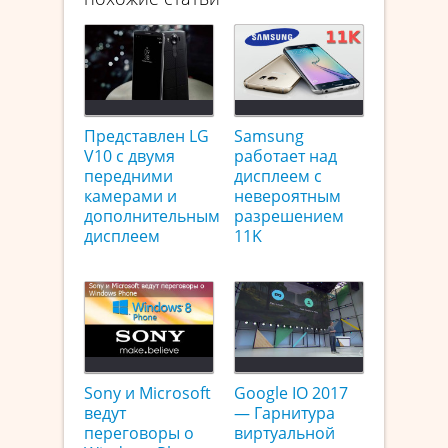
Представлен LG
Samsung
V10 с двумя
работает над
передними
дисплеем с
камерами и
невероятным
дополнительным
разрешением
дисплеем
11K
Sony и Microsoft
Google IO 2017
ведут
— Гарнитура
переговоры о
виртуальной