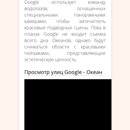
Google использует команду
водолазов, оснащенных
специальными панорамными
камерами, чтобы запечатлеть
красивые подводные сцены. Пока в
планах Google не входит съемка
всего дна Океанов, однако будут
сниматься области с красивыми
пейзажами, представляющие
эстетическую ценность.
Просмотр улиц Google - Океан