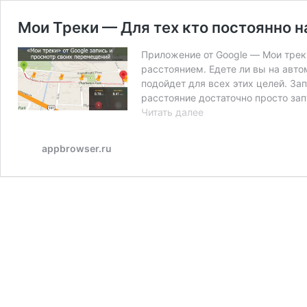
Мои Треки — Для тех кто постоянно 
Приложение от Google — Мои трек
расстоянием. Едете ли вы на авто
подойдет для всех этих целей. За
расстояние достаточно просто зап
Мои
Читать далее
Треки
—
appbrowser.ru
Для
тех
кто
постоянно
находится
в
движении